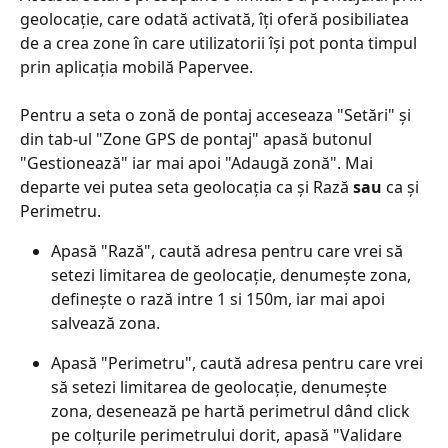
geolocație, care odată activată, îți oferă posibiliatea 
de a crea zone în care utilizatorii își pot ponta timpul 
prin aplicația mobilă Papervee.
Pentru a seta o zonă de pontaj acceseaza "Setări" și 
din tab-ul "Zone GPS de pontaj" apasă butonul 
"Gestionează" iar mai apoi "Adaugă zonă". Mai 
departe vei putea seta geolocația ca și Rază 
sau
 ca și 
Perimetru. 
Apasă "Rază", caută adresa pentru care vrei să 
setezi limitarea de geolocație, denumește zona, 
definește o rază intre 1 si 150m, iar mai apoi 
salvează zona. 
Apasă "Perimetru", caută adresa pentru care vrei 
să setezi limitarea de geolocație, denumește 
zona, desenează pe hartă perimetrul dând click 
pe colțurile perimetrului dorit, apasă "Validare 