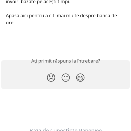
învoiri bazate pe acești timpi. 
Apasă aici pentru a citi mai multe despre banca de 
ore.
Ați primit răspuns la întrebare?
😞
😐
😃
Baza de Cunoștințe Papervee